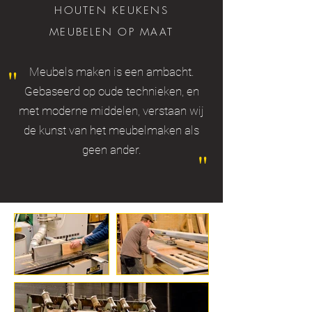
HOUTEN KEUKENS
MEUBELEN OP MAAT
"
Meubels maken is een ambacht.
Gebaseerd op oude technieken, en
met moderne middelen, verstaan wij
de kunst van het meubelmaken als
geen ander.
"