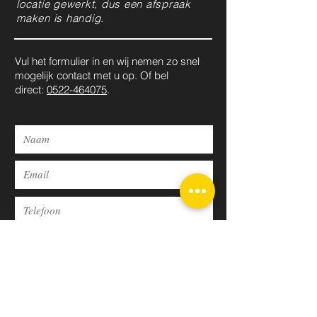
locatie gewerkt, dus een afspraak
maken is handig.
Vul het formulier in en wij nemen zo snel
mogelijk contact met u op. Of bel
direct:
0522-464075
.