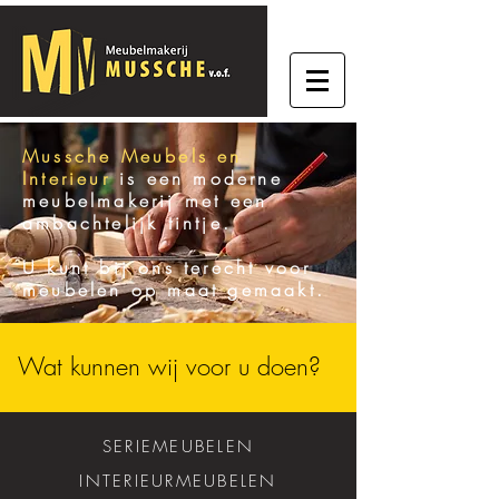
Mussche Meubels en
Interieur
is een moderne
meubelmakerij met een
ambachtelijk tintje.
U kunt bij ons terecht voor
meubelen op maat gemaakt.
Wat kunnen wij voor u doen?
SERIEMEUBELEN
INTERIEURMEUBELEN